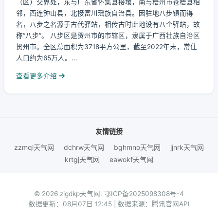
（区）交界处，东与广东省怀集县接壤，南与梧州市苍梧县相
邻，西连钟山县，北接富川瑶族自治县。因驻地八步镇而得
名，八步之名源于古代驿站，相传古时此地设有八个驿站，故
称“八步”。 八步区是贺州市的市辖区，隶属于广西壮族自治区
贺州市。全区总面积为3718平方公里，截至2022年末，常住
人口约为65万人。...
查看更多介绍
友情链接
zzmql天气网
dchrw天气网
bghmno天气网
jjnrk天气网
krtgj天气网
eawokf天气网
© 2026 zigdkp天气网.
鄂ICP备2025098308号-4
数据更新：08月07日 12:45 | 数据来源：腾讯官网API