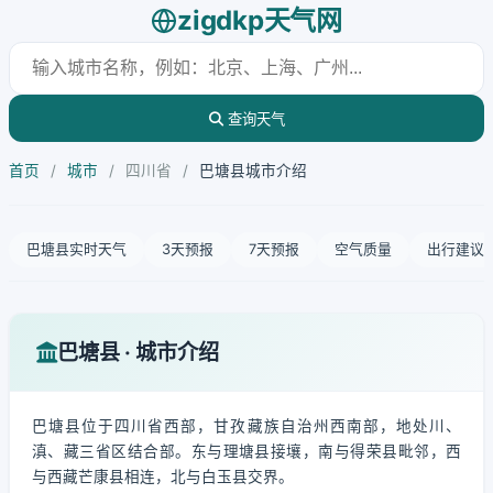
zigdkp天气网
查询天气
首页
/
城市
/
四川省
/
巴塘县城市介绍
巴塘县实时天气
3天预报
7天预报
空气质量
出行建议
巴塘县 · 城市介绍
巴塘县位于四川省西部，甘孜藏族自治州西南部，地处川、
滇、藏三省区结合部。东与理塘县接壤，南与得荣县毗邻，西
与西藏芒康县相连，北与白玉县交界。