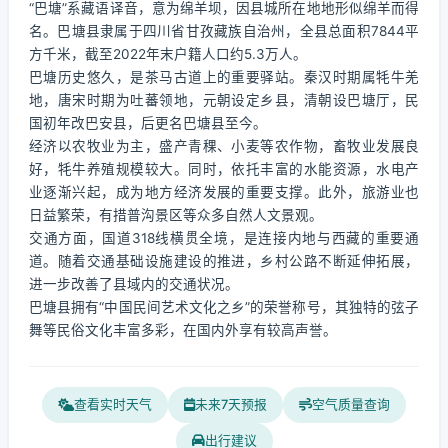
“巴塘”系藏语译音，意为绵羊坝，因县城所在地地形似绵羊而得
名。巴塘县隶属于四川省甘孜藏族自治州，全县总面积7844平
方千米，截至2022年末户籍人口约5.3万人。
巴塘历史悠久，是茶马古道上的重要驿站。秦汉时期属牦牛羌
地，唐宋时期为吐蕃领地，元朝设定乡县，清朝设巴塘厅，民
国初年改巴安县，后更名巴塘县至今。
经济以农牧业为主，盛产青稞、小麦等农作物，畜牧业发展良
好，牦牛养殖规模较大。同时，依托丰富的水能资源，水电产
业逐渐兴起，成为地方经济发展的重要支撑。此外，旅游业也
日益繁荣，有措普沟景区等众多自然人文景观。
交通方面，国道318线横贯全境，是连接内地与西藏的重要通
道。随着交通基础设施建设的推进，乡村公路不断延伸拓展，
进一步改善了县域内的交通状况。
巴塘县拥有“中国民间艺术文化之乡”的荣誉称号，其独特的弦子
舞等民俗文化丰富多彩，在国内外享有较高声誉。
查看实时天气
未来7天预报
空气质量查询
出行建议