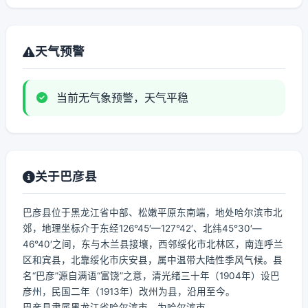
天气预警
当前无气象预警，天气平稳
关于巴彦县
巴彦县位于黑龙江省中部、松嫩平原东南端，地处哈尔滨市北
郊，地理坐标介于东经126°45′—127°42′、北纬45°30′—
46°40′之间，东与木兰县接壤，西邻绥化市北林区，南连呼兰
区和宾县，北靠绥化市庆安县，属中温带大陆性季风气候。县
名“巴彦”源自满语“富饶”之意，清光绪三十年（1904年）设巴
彦州，民国二年（1913年）改州为县，沿用至今。
巴彦县隶属黑龙江省哈尔滨市，为哈尔滨市...