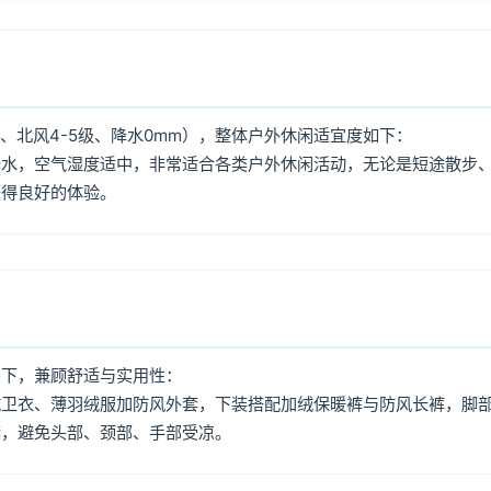
、北风4-5级、降水0mm），整体户外休闲适宜度如下：
降水，空气湿度适中，非常适合各类户外休闲活动，无论是短途散步
获得良好的体验。
如下，兼顾舒适与实用性：
绒卫衣、薄羽绒服加防风外套，下装搭配加绒保暖裤与防风长裤，脚
套，避免头部、颈部、手部受凉。