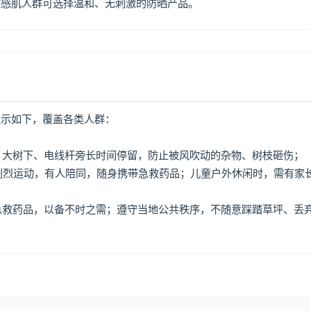
敏感肌人群可选择温和、无刺激的防晒产品。
提示如下，覆盖各类人群：
牌、大树下、电线杆旁长时间停留，防止被风吹动的杂物、树枝砸伤；
免剧烈运动，有人陪同，随身携带急救药品；儿童户外休闲时，需有家
、急救药品，以备不时之需；遵守当地公共秩序，不随意踩踏草坪、丢