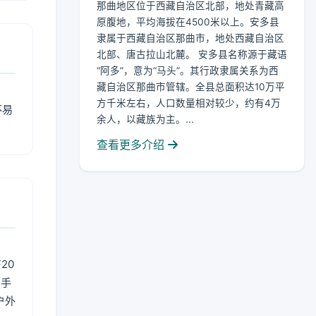
那曲地区位于西藏自治区北部，地处青藏高
原腹地，平均海拔在4500米以上。安多县
隶属于西藏自治区那曲市，地处西藏自治区
北部、唐古拉山北麓。 安多县名称源于藏语
“阿多”，意为“马头”。其行政隶属关系为西
藏自治区那曲市管辖。全县总面积达10万平
方千米左右，人口数量相对较少，约有4万
不易
余人，以藏族为主。...
查看更多介绍
20
用手
户外