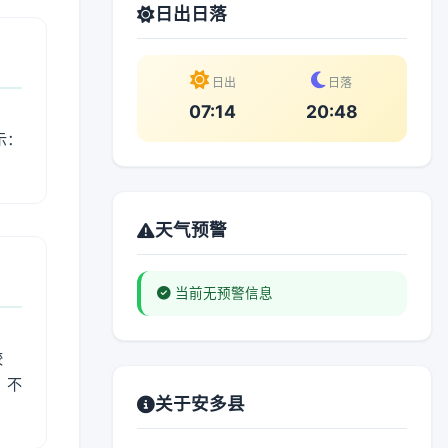
日出日落
日出
日落
07:14
20:48
示：
天气预警
当前无预警信息
较
、不
关于安多县