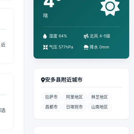
4°
晴
湿度 64%
北风 4-5级
、近
气压 577hPa
降水 0mm
安多县附近城市
拉萨市
阿里地区
林芝地区
昌都市
日喀则市
山南地区
部选