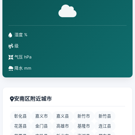
湿度 %
级
气压 hPa
降水 mm
安南区附近城市
彰化县
嘉义市
嘉义县
新竹市
新竹县
花莲县
金门县
高雄市
基隆市
连江县