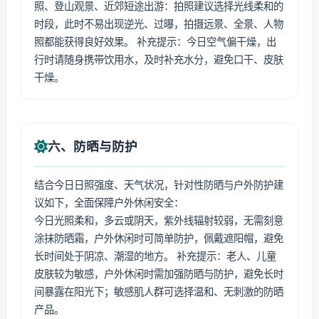
照、登山观景、近郊短途出游：拍照建议选择光线柔和的
时段，此时不易出现逆光、过曝，拍摄远景、全景、人物
照都能获得良好效果。 补充提示：今日空气偏干燥，出
行时请随身携带饮用水，及时补充水分，避免口干、皮肤
干燥。
六、防晒与防护
结合今日日照强度、天气状况，针对性防晒与户外防护建
议如下，全面保障户外休闲安全：
今日光照柔和，多云或阴天，紫外线辐射较弱，无需刻意
涂抹防晒霜，户外休闲时可简单防护，佩戴遮阳帽，避免
长时间处于阴凉、潮湿的地方。 补充提示：老人、儿童
皮肤较为敏感，户外休闲时需加强防晒与防护，避免长时
间暴露在阳光下；敏感肌人群可选择温和、无刺激的防晒
产品。