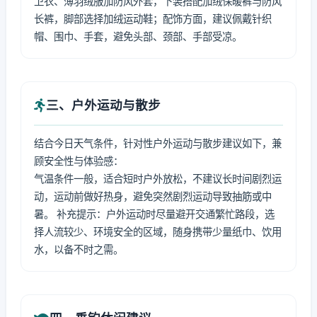
卫衣、薄羽绒服加防风外套，下装搭配加绒保暖裤与防风
长裤，脚部选择加绒运动鞋；配饰方面，建议佩戴针织
帽、围巾、手套，避免头部、颈部、手部受凉。
三、户外运动与散步
结合今日天气条件，针对性户外运动与散步建议如下，兼
顾安全性与体验感：
气温条件一般，适合短时户外放松，不建议长时间剧烈运
动，运动前做好热身，避免突然剧烈运动导致抽筋或中
暑。 补充提示：户外运动时尽量避开交通繁忙路段，选
择人流较少、环境安全的区域，随身携带少量纸巾、饮用
水，以备不时之需。