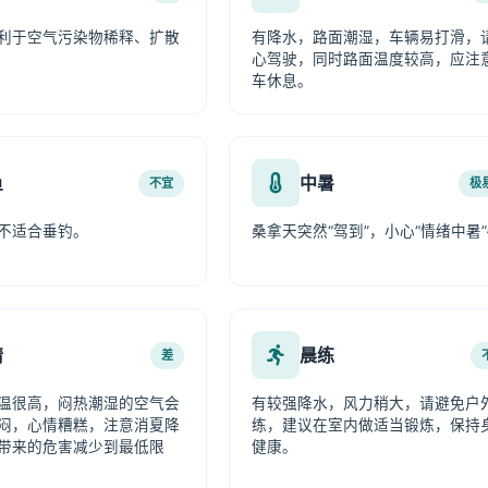
利于空气污染物稀释、扩散
有降水，路面潮湿，车辆易打滑，
心驾驶，同时路面温度较高，应注
车休息。
鱼
中暑
不宜
极
不适合垂钓。
桑拿天突然“驾到”，小心“情绪中暑”
情
晨练
差
温很高，闷热潮湿的空气会
有较强降水，风力稍大，请避免户
闷，心情糟糕，注意消夏降
练，建议在室内做适当锻炼，保持
带来的危害减少到最低限
健康。