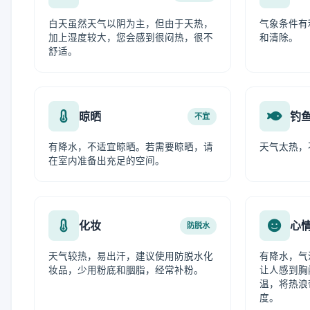
白天虽然天气以阴为主，但由于天热，
气象条件有
加上湿度较大，您会感到很闷热，很不
和清除。
舒适。
晾晒
钓
不宜
有降水，不适宜晾晒。若需要晾晒，请
天气太热，
在室内准备出充足的空间。
化妆
心
防脱水
天气较热，易出汗，建议使用防脱水化
有降水，气
妆品，少用粉底和胭脂，经常补粉。
让人感到胸
温，将热浪
度。