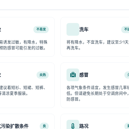
敏
洗车
不易发
不
易诱发过敏，有降水，特殊
将有降水，不宜洗车，建议至少1天
预防感冒可能引发的过敏。
再洗车。
衣
感冒
炎热
建议着短衫、短裙、短裤、
各项气象条件适宜，发生感冒几率
等清凉夏季服装。
低。但请避免长期处于空调房间中
防感冒。
气污染扩散条件
路况
良