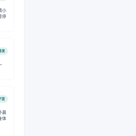
请小
意停
易发
~
不宜
外晨
身体