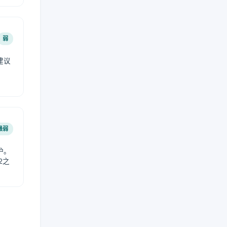
弱
建议
。
最弱
护。
2之