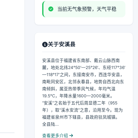
当前无气象预警，天气平稳
关于安溪县
安溪县位于福建省东南部、戴云山脉西南
麓，地处北纬24°50′—25°26′、东经117°36′
—118°17′之间，东接南安市，西连华安县，
南毗同安区，北邻永春县，地势自西北向东
南倾斜，属亚热带季风气候，年均气温
19.5℃，年降水量1600—2000毫米。
“安溪”之名始于五代后周显德二年（955
年），取“溪水安流”之意，沿用至今。现为
福建省泉州市下辖县，县政府驻凤城镇。
全县陆...
查看更多介绍