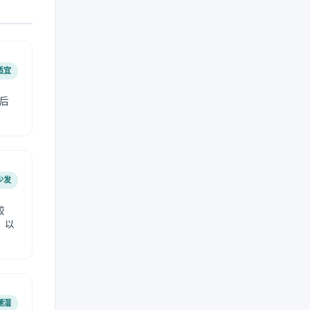
适宜
后
少发
较
，以
潮湿