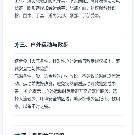
卫衣、薄羽绒服加防风外套，下装搭配加绒保暖裤与防风
长裤，脚部选择加绒运动鞋；配饰方面，建议佩戴针织
帽、围巾、手套，避免头部、颈部、手部受凉。
三、户外运动与散步
结合今日天气条件，针对性户外运动与散步建议如下，兼
顾安全性与体验感：
气温条件一般，适合短时户外放松，不建议长时间剧烈运
动，运动前做好热身，避免突然剧烈运动导致抽筋或中
暑。 补充提示：户外运动时尽量避开交通繁忙路段，选
择人流较少、环境安全的区域，随身携带少量纸巾、饮用
水，以备不时之需。