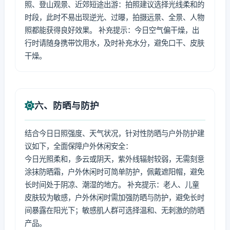
照、登山观景、近郊短途出游：拍照建议选择光线柔和的
时段，此时不易出现逆光、过曝，拍摄远景、全景、人物
照都能获得良好效果。 补充提示：今日空气偏干燥，出
行时请随身携带饮用水，及时补充水分，避免口干、皮肤
干燥。
六、防晒与防护
结合今日日照强度、天气状况，针对性防晒与户外防护建
议如下，全面保障户外休闲安全：
今日光照柔和，多云或阴天，紫外线辐射较弱，无需刻意
涂抹防晒霜，户外休闲时可简单防护，佩戴遮阳帽，避免
长时间处于阴凉、潮湿的地方。 补充提示：老人、儿童
皮肤较为敏感，户外休闲时需加强防晒与防护，避免长时
间暴露在阳光下；敏感肌人群可选择温和、无刺激的防晒
产品。