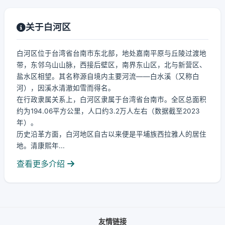
关于白河区
白河区位于台湾省台南市东北部，地处嘉南平原与丘陵过渡地
带，东邻乌山山脉，西接后壁区，南界东山区，北与新营区、
盐水区相望。其名称源自境内主要河流——白水溪（又称白
河），因溪水清澈如雪而得名。
在行政隶属关系上，白河区隶属于台湾省台南市。全区总面积
约为194.06平方公里，人口约3.2万人左右（数据截至2023
年）。
历史沿革方面，白河地区自古以来便是平埔族西拉雅人的居住
地。清康熙年...
查看更多介绍
友情链接