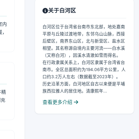
关于白河区
室内
白河区位于台湾省台南市东北部，地处嘉南
暖，
平原与丘陵过渡地带，东邻乌山山脉，西接
后壁区，南界东山区，北与新营区、盐水区
相望。其名称源自境内主要河流——白水溪
（又称白河），因溪水清澈如雪而得名。
在行政隶属关系上，白河区隶属于台湾省台
南市。全区总面积约为194.06平方公里，人
口约3.2万人左右（数据截至2023年）。
历史沿革方面，白河地区自古以来便是平埔
族西拉雅人的居住地。清康熙年...
午精
到充
查看更多介绍