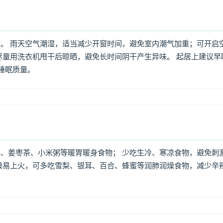
。 雨天空气潮湿，适当减少开窗时间，避免室内潮气加重；可开启
尽量用洗衣机甩干后晾晒，避免长时间阴干产生异味。 起居上建议早
高睡眠质量。
、姜枣茶、小米粥等暖胃暖身食物； 少吃生冷、寒凉食物，避免刺
燥易上火，可多吃雪梨、银耳、百合、蜂蜜等润肺润燥食物，减少辛