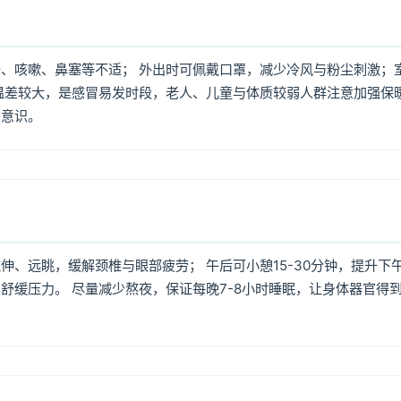
、咳嗽、鼻塞等不适； 外出时可佩戴口罩，减少冷风与粉尘刺激；
温差较大，是感冒易发时段，老人、儿童与体质较弱人群注意加强保
护意识。
、远眺，缓解颈椎与眼部疲劳； 午后可小憩15-30分钟，提升下
舒缓压力。 尽量减少熬夜，保证每晚7-8小时睡眠，让身体器官得