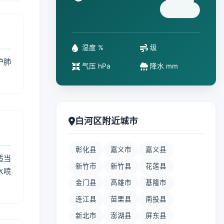
°
湿度 %
级
护肺
气压 hPa
降水 mm
白河区附近城市
彰化县
嘉义市
嘉义县
适当
新竹市
新竹县
花莲县
水喷
金门县
高雄市
基隆市
连江县
苗栗县
南投县
新北市
澎湖县
屏东县