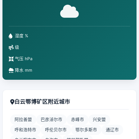
湿度 %
级
气压 hPa
降水 mm
白云鄂博矿区附近城市
阿拉善盟
巴彦淖尔市
赤峰市
兴安盟
呼和浩特市
呼伦贝尔市
鄂尔多斯市
通辽市