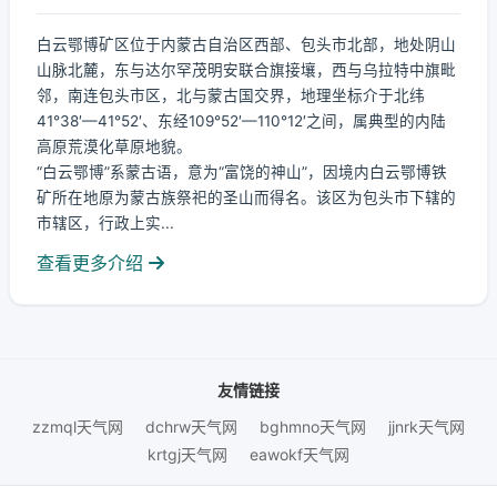
白云鄂博矿区位于内蒙古自治区西部、包头市北部，地处阴山
山脉北麓，东与达尔罕茂明安联合旗接壤，西与乌拉特中旗毗
邻，南连包头市区，北与蒙古国交界，地理坐标介于北纬
41°38′—41°52′、东经109°52′—110°12′之间，属典型的内陆
高原荒漠化草原地貌。
“白云鄂博”系蒙古语，意为“富饶的神山”，因境内白云鄂博铁
矿所在地原为蒙古族祭祀的圣山而得名。该区为包头市下辖的
市辖区，行政上实...
查看更多介绍
友情链接
zzmql天气网
dchrw天气网
bghmno天气网
jjnrk天气网
krtgj天气网
eawokf天气网