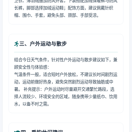
卫衣、薄羽绒服加防风外套，下装搭配加绒保暖裤与防风
长裤，脚部选择加绒运动鞋；配饰方面，建议佩戴针织
帽、围巾、手套，避免头部、颈部、手部受凉。
三、户外运动与散步
结合今日天气条件，针对性户外运动与散步建议如下，兼
顾安全性与体验感：
气温条件一般，适合短时户外放松，不建议长时间剧烈运
动，运动前做好热身，避免突然剧烈运动导致抽筋或中
暑。 补充提示：户外运动时尽量避开交通繁忙路段，选
择人流较少、环境安全的区域，随身携带少量纸巾、饮用
水，以备不时之需。