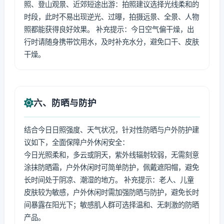
照、登山观景、近郊短途出游：拍照建议选择光线柔和的
时段，此时不易出现逆光、过曝，拍摄远景、全景、人物
照都能获得良好效果。 补充提示：今日空气偏干燥，出
行时请随身携带饮用水，及时补充水分，避免口干、皮肤
干燥。
六、防晒与防护
结合今日日照强度、天气状况，针对性防晒与户外防护建
议如下，全面保障户外休闲安全：
今日光照柔和，多云或阴天，紫外线辐射较弱，无需刻意
涂抹防晒霜，户外休闲时可简单防护，佩戴遮阳帽，避免
长时间处于阴凉、潮湿的地方。 补充提示：老人、儿童
皮肤较为敏感，户外休闲时需加强防晒与防护，避免长时
间暴露在阳光下；敏感肌人群可选择温和、无刺激的防晒
产品。