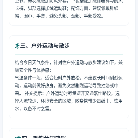
卫衣、薄羽绒服加防风外套，下装搭配加绒保暖裤与防风
长裤，脚部选择加绒运动鞋；配饰方面，建议佩戴针织
帽、围巾、手套，避免头部、颈部、手部受凉。
三、户外运动与散步
结合今日天气条件，针对性户外运动与散步建议如下，兼
顾安全性与体验感：
气温条件一般，适合短时户外放松，不建议长时间剧烈运
动，运动前做好热身，避免突然剧烈运动导致抽筋或中
暑。 补充提示：户外运动时尽量避开交通繁忙路段，选
择人流较少、环境安全的区域，随身携带少量纸巾、饮用
水，以备不时之需。