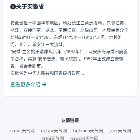
关于安徽省
安徽省位于中国华东地区，地处长江三角洲腹地，东邻江苏、
浙江，西接河南、湖北，南连江西，北靠山东，地理坐标介于
北纬29°41′—34°38′、东经114°54′—119°37′之间，地跨淮
河、长江、新安江三大流域。
“安徽”之名始于清康熙六年（1667年），取安庆府与徽州府首
字合称，寓意“安宁吉庆、徽风皖韵”。1952年正式成立安徽
省，省会合肥市。
安徽省为中华人民共和国省级行政区...
查看更多介绍
友情链接
zzmql天气网
dchrw天气网
bghmno天气网
jjnrk天气网
krtgj天气网
eawokf天气网