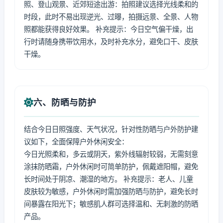
照、登山观景、近郊短途出游：拍照建议选择光线柔和的
时段，此时不易出现逆光、过曝，拍摄远景、全景、人物
照都能获得良好效果。 补充提示：今日空气偏干燥，出
行时请随身携带饮用水，及时补充水分，避免口干、皮肤
干燥。
六、防晒与防护
结合今日日照强度、天气状况，针对性防晒与户外防护建
议如下，全面保障户外休闲安全：
今日光照柔和，多云或阴天，紫外线辐射较弱，无需刻意
涂抹防晒霜，户外休闲时可简单防护，佩戴遮阳帽，避免
长时间处于阴凉、潮湿的地方。 补充提示：老人、儿童
皮肤较为敏感，户外休闲时需加强防晒与防护，避免长时
间暴露在阳光下；敏感肌人群可选择温和、无刺激的防晒
产品。